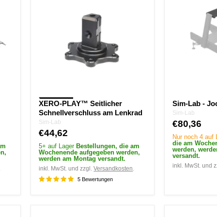
Seitlicher
-
Schnellverschluss
Jochdeck
am
Lenkrad
XERO-PLAY™ Seitlicher
Sim-Lab - J
Schnellverschluss am Lenkrad
Sim-Lab
Sim-Lab
€80,36
€44,62
Nur noch 4 auf
die am Woche
am
5+ auf Lager
Bestellungen, die am
werden, werd
n,
Wochenende aufgegeben werden,
versandt.
werden am Montag versandt.
inkl. MwSt. und z
.
inkl. MwSt. und zzgl.
Versandkosten
.
5 Bewertungen
Sim-
Sim-