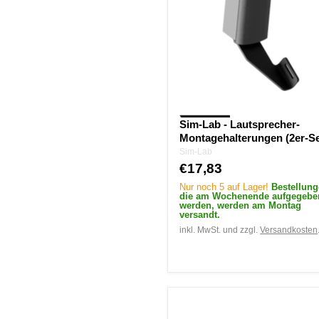
Montagehalterungen
(2er-
Set)
Sim-Lab - Lautsprecher-
Montagehalterungen (2er-Se
Sim-Lab
€17,83
Nur noch 5 auf Lager!
Bestellung
die am Wochenende aufgegebe
werden, werden am Montag
versandt.
inkl. MwSt. und zzgl.
Versandkosten
Sim-
lab