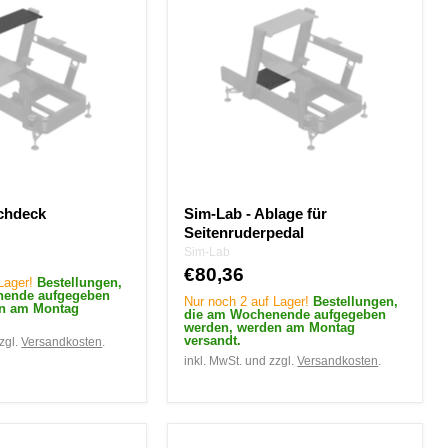
-
Ablage
für
Seitenruderpedal
ochdeck
Sim-Lab - Ablage für
Seitenruderpedal
Sim-Lab
€80,36
 Lager!
Bestellungen,
nende aufgegeben
Nur noch 2 auf Lager!
Bestellungen,
en am Montag
die am Wochenende aufgegeben
werden, werden am Montag
versandt.
zgl.
Versandkosten
.
inkl. MwSt. und zzgl.
Versandkosten
.
XERO-