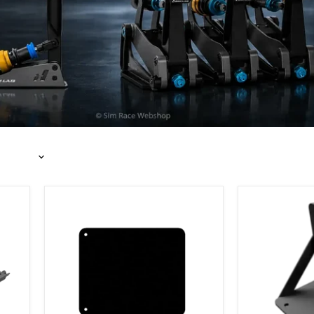
Sim-
Sim-
Lab
lab
-
Direct
Sim-
Drive
Mauspad
Radmontageha
-
Feste
Version