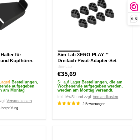
Dreifach-
Pivot-
Adapter-
Set
9,5
Halter für
Sim-Lab XERO-PLAY™
 und Kopfhörer.
Dreifach-Pivot-Adapter-Set
Sim-Lab
€35,69
 Lager!
Bestellungen,
5+ auf Lager
Bestellungen, die am
nende aufgegeben
Wochenende aufgegeben werden,
en am Montag
werden am Montag versandt.
inkl. MwSt. und zzgl.
Versandkosten
.
zgl.
Versandkosten
.
2 Bewertungen
Überprüfung
Sim-
Lab