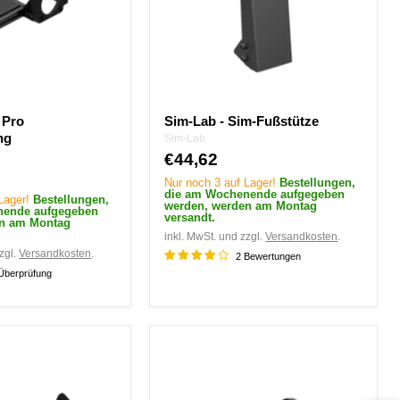
 Pro
Sim-Lab - Sim-Fußstütze
ng
Sim-Lab
€44,62
Nur noch 3 auf Lager!
Bestellungen,
die am Wochenende aufgegeben
 Lager!
Bestellungen,
werden, werden am Montag
nende aufgegeben
versandt.
en am Montag
inkl. MwSt. und zzgl.
Versandkosten
.
zgl.
Versandkosten
.
2 Bewertungen
Überprüfung
Sim-
Lab
XERO-
PLAY™