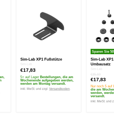
Lab
Lab
XP1
XP1
Fußstütze
Schwarzer
Umbausatz
Sparen Sie
50
Sim-Lab XP1 Fußstütze
Sim-Lab XP1
Umbausatz
Sim-Lab
Sim-Lab
€17,83
Ursprünglicher
€35,69
en,
5+ auf Lager
Bestellungen, die am
Preis
Aktueller
€17,83
n
Wochenende aufgegeben werden,
werden am Montag versandt.
Preis
Nur noch 5 auf
inkl. MwSt. und zzgl.
Versandkosten
.
die am Woche
.
werden, werd
versandt.
inkl. MwSt. und z