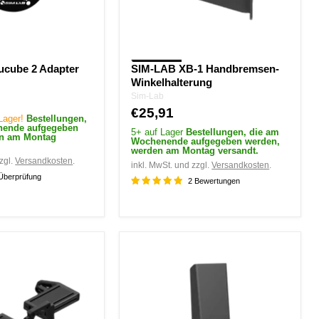
ucube 2 Adapter
SIM-LAB XB-1 Handbremsen-
Winkelhalterung
Sim-Lab
€25,91
 Lager!
Bestellungen,
nende aufgegeben
5+ auf Lager
Bestellungen, die am
en am Montag
Wochenende aufgegeben werden,
werden am Montag versandt.
zgl.
Versandkosten
.
inkl. MwSt. und zzgl.
Versandkosten
.
Überprüfung
2 Bewertungen
Sim-
Lab
-
Sim-
g
Fußstütze