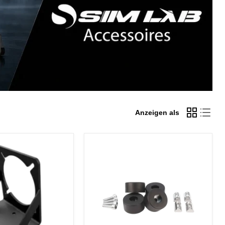
Anzeigen als
Sim-
Lab
-
Gummifuß-
lterung
Set
für
Aluminiumprofil-
Cockpits