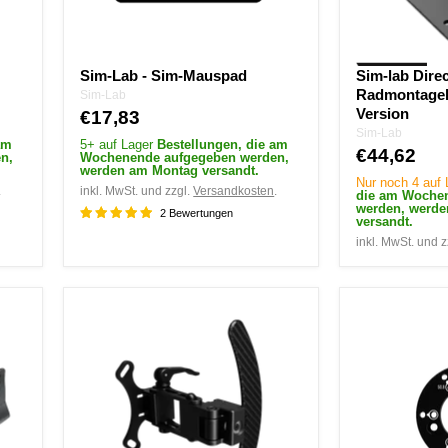
Sim-Lab - Sim-Mauspad
Sim-lab Direc
Radmontageh
Sim-Lab
Version
€17,83
Sim-Lab
am
5+ auf Lager
Bestellungen, die am
€44,62
n,
Wochenende aufgegeben werden,
werden am Montag versandt.
Nur noch 4 auf
.
inkl. MwSt. und zzgl.
Versandkosten
.
die am Woche
werden, werd
2 Bewertungen
versandt.
inkl. MwSt. und z
Sim-
Sim-
Lab
Lab
Push-
Simucube
Pull
2
Rally
Adapter
Schalthebel