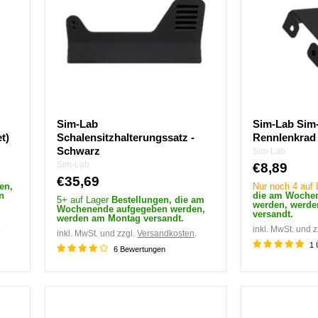
Schwarz
für
Rennlenkrad
und
Kopfhörer.
Sim-Lab
Sim-Lab Sim-
t)
Schalensitzhalterungssatz -
Rennlenkrad
Schwarz
Sim-Lab
Sim-Lab
€8,89
€35,69
en,
Nur noch 4 auf
n
die am Woche
5+ auf Lager
Bestellungen, die am
werden, werd
Wochenende aufgegeben werden,
versandt.
werden am Montag versandt.
.
inkl. MwSt. und z
inkl. MwSt. und zzgl.
Versandkosten
.
1 
6 Bewertungen
XERO-
Sim-
PLAY™
Lab