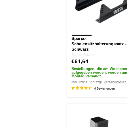
Sparco
Schalensitzhalterungssatz -
Schwarz
Sparco Racing
€61,64
Bestellungen, die am Wochene
aufgegeben werden, werden a
Montag versandt.
inkl. MwSt. und zzgl.
Versandkosten
4 Bewertungen
Sim-
Lab
-
Lautsprecher-