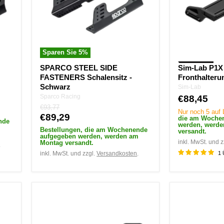
Schwarz
Sparen Sie
5
%
SPARCO STEEL SIDE
Sim-Lab P1X
FASTENERS Schalensitz -
Fronthalteru
Schwarz
Sim-Lab
Sparco Racing
€88,45
Ursprünglicher
€93,77
Nur noch 5 auf
Preis
Aktueller
€89,29
die am Woche
nde
werden, werd
Preis
m
Bestellungen, die am Wochenende
versandt.
aufgegeben werden, werden am
inkl. MwSt. und z
Montag versandt.
.
inkl. MwSt. und zzgl.
Versandkosten
.
1 
Sim-
Sim-
Lab
Lab
Schalensitzhalterungssatz
Sim-
-
Halter