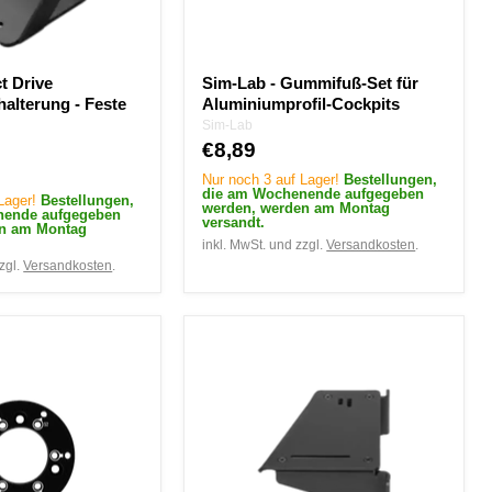
t Drive
Sim-Lab - Gummifuß-Set für
alterung - Feste
Aluminiumprofil-Cockpits
Sim-Lab
€8,89
Nur noch 3 auf Lager!
Bestellungen,
die am Wochenende aufgegeben
 Lager!
Bestellungen,
werden, werden am Montag
nende aufgegeben
versandt.
en am Montag
inkl. MwSt. und zzgl.
Versandkosten
.
zgl.
Versandkosten
.
SIM-
LAB
XB-
1
Handbremsen-
Winkelhalterung