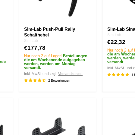
Sim-Lab Push-Pull Rally
Sim-Lab Sim
Schalthebel
Sim-Lab
Sim-Lab
€22,32
€177,78
Nur noch 2 auf
die am Woche
Nur noch 2 auf Lager!
Bestellungen,
werden, werd
die am Wochenende aufgegeben
nde
versandt.
werden, werden am Montag
m
versandt.
inkl. MwSt. und z
inkl. MwSt. und zzgl.
Versandkosten
.
1 
.
2 Bewertungen
SPARCO
Sim-
STEEL
Lab
SIDE
P1X
FASTENERS
Pro
Schalensitz
Fronthalterun
-