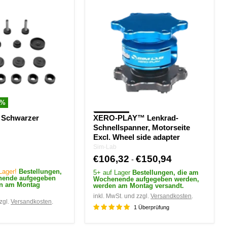
PLAY™
Lenkrad-
Schnellspanner,
Motorseite
Excl.
Wheel
side
adapter
%
 Schwarzer
XERO-PLAY™ Lenkrad-
Schnellspanner, Motorseite
Excl. Wheel side adapter
Sim-Lab
€106,32
€150,94
-
 Lager!
Bestellungen,
5+ auf Lager
Bestellungen, die am
nende aufgegeben
Wochenende aufgegeben werden,
en am Montag
werden am Montag versandt.
inkl. MwSt. und zzgl.
Versandkosten
.
zgl.
Versandkosten
.
1 Überprüfung